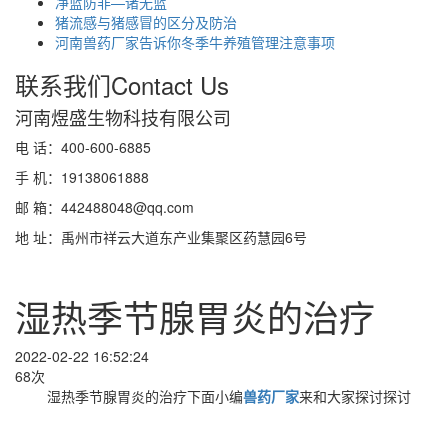
净蓝防非—诸无蓝
猪流感与猪感冒的区分及防治
河南兽药厂家告诉你冬季牛养殖管理注意事项
联系我们
Contact Us
河南煜盛生物科技有限公司
电 话：400-600-6885
手 机：19138061888
邮 箱：442488048@qq.com
地 址：禹州市祥云大道东产业集聚区药慧园6号
湿热季节腺胃炎的治疗
2022-02-22 16:52:24
68次
湿热季节腺胃炎的治疗下面小编
兽药厂家
来和大家探讨探讨