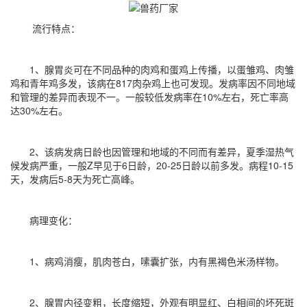
流行特点：
1、腺胃炎可在不同品种的肉鸡和蛋鸡上传播，以蛋雏鸡、肉雏
鸡和青年鸡多发，该病在817肉杂鸡上也可发现。发病率因不同地域
和管理的差异而表现不一。一般较低发病率在10%左右，死亡率高
达30%左右。
2、该病发病日龄也因管理和地域的不同而有差异，夏季湿热气
候发病严重，一般Z早见于6日龄，20-25日龄以前多发。病程10-15
天，发病后5-8天为死亡高峰。
病理变化：
1、病鸡消瘦，肌肉苍白，嗉囊扩张，内有黑褐色米汤样物。
2、腺胃内径变粗，长度缩短，外观有明显红、白相间的坏死斑