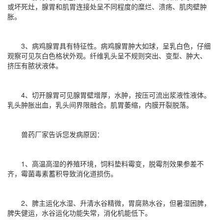
或坏死灶，腺胃和肌胃连接处呈不同程度的糜烂、溃疡、肌肉壁肿
胀。
3、病鸡腺胃具有特征性。病鸡腺胃肿大如球，呈乳白色，仔细
观察可见灰白色格状外观。纤维乳头呈不规则突出、变型、肿大、
挤压有脓状液体。
4、切开腺胃可见腺胃壁增厚，水肿，按压可流出浆液性液体。
乳头肿胀出血，乳头间界限融合。肌胃萎缩，内膜开裂脱落。
兽药厂家告诉您发病原因：
1、高温高湿的养殖环境，饲料垫料霉变，脱霉剂效果参差不
齐，霉菌毒素蓄积导致消化道损伤。
2、脾主运化水湿、升清水谷精微，胃腐熟水谷，但暑湿困脾，
脾失健运，水谷运化功能失常，消化机能低下。