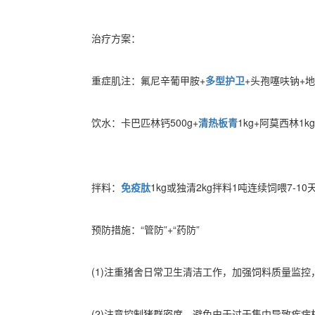
治疗方案：
重症肌注：氟尼辛葡甲胺+
多型护卫
+头孢噻呋钠+
饮水：卡巴匹林钙500g+
清热板青
1kg+阿莫西林1k
拌料：
免疫肽
1kg或独清2kg拌料1吨连续饲喂7-10
预防措施：“管防”+“药防”
(1)注重猪舍日常卫生清洁工作，加强饲料质量监控
(2)注意控制猪群密度，避免由于过于集中导致疾病