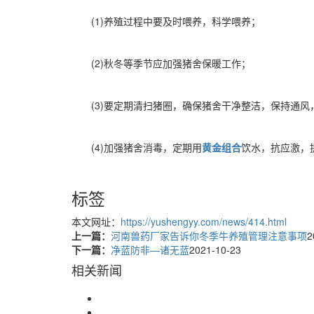
(1)养殖过程中要及时喂养，科学喂养；
(2)秋冬等季节应加强猪舍保暖工作；
(3)要定期清扫猪圈，确保猪舍干净整洁，保持通
(4)加强猪舍消毒，定期用
黄金组合
饮水，抗应激，
标签
本文网址：
https://yushengyy.com/news/414.html
上一篇：
河南兽药厂家告诉你冬季牛养殖管理注意事项
2
下一篇：
净蓝防非—诸无蓝
2021-10-23
相关新闻