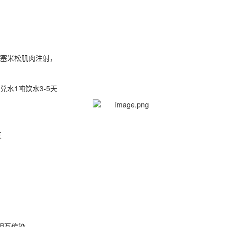
地塞米松肌肉注射，
g兑水1吨饮水3-5天
天
，
相互传染。