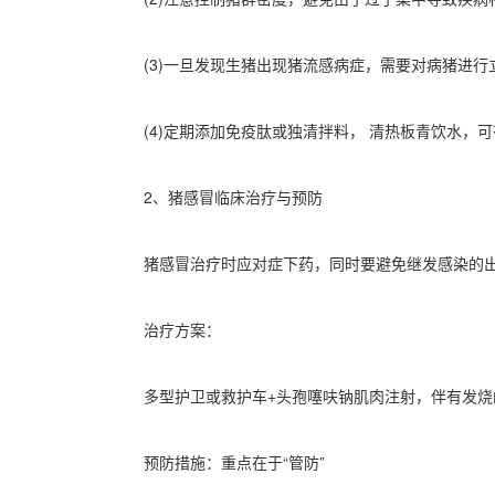
(3)一旦发现生猪出现猪流感病症，需要对病猪进
(4)定期添加免疫肽或独清拌料， 清热板青饮水，
2、猪感冒临床治疗与预防
猪感冒治疗时应对症下药，同时要避免继发感染的
治疗方案：
多型护卫或救护车+头孢噻呋钠肌肉注射，伴有发
预防措施：重点在于“管防”