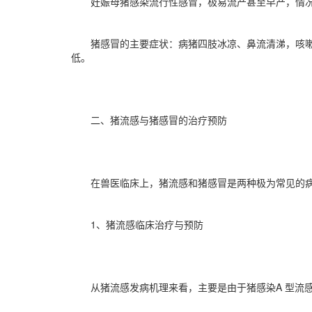
妊娠母猪感染流行性感冒，极易流产甚至早产，情
猪感冒的主要症状：病猪四肢冰凉、鼻流清涕，咳
低。
二、猪流感与猪感冒的治疗预防
在兽医临床上，猪流感和猪感冒是两种极为常见的
1、猪流感临床治疗与预防
从猪流感发病机理来看，主要是由于猪感染A 型流