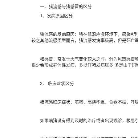
一、猪流感与猪感冒的区分
1、发病原因区分
猪流感的发病原因：猪在低温应激环境下，感染A
较之其他流感类型而言，猪流感发病率极高，但是死亡
猪感冒：常发于天气变化较大之时，分为风热感冒
很少会形成群体性发病，多以仔猪发病居多;多是由于饲
2、 临床症状区分
猪流感临床症状：咳嗽、高烧不退、食欲不振、呼
如果病猪没有得到及时的治疗或者出现误诊，极易