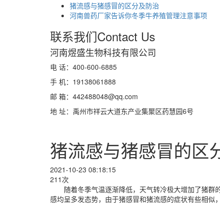
猪流感与猪感冒的区分及防治
河南兽药厂家告诉你冬季牛养殖管理注意事项
联系我们
Contact Us
河南煜盛生物科技有限公司
电 话：400-600-6885
手 机：19138061888
邮 箱：442488048@qq.com
地 址：禹州市祥云大道东产业集聚区药慧园6号
猪流感与猪感冒的区
2021-10-23 08:18:15
211次
随着冬季气温逐渐降低，天气转冷极大增加了猪群
感均呈多发态势，由于猪感冒和猪流感的症状有些相似