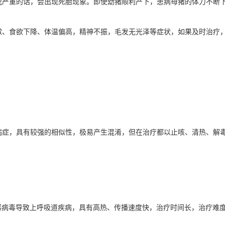
况严重的话，会出现死胎现象。即使幼猪顺利产下，患病母猪的体力不断
嗽、食欲下降、体温偏高，精神不振，毛发无光泽等症状，如果及时治疗
病症，具有较强的相似性，极易产生混淆，但在治疗都以止咳、清热、解
感病毒导致上呼吸道疾病，具有高热、传播速度快，治疗时间长，治疗难度