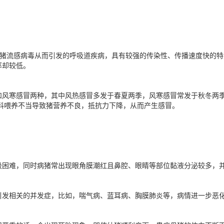
型猪流感病毒从而引发的呼吸道疾病，具有较强的传染性、传播速度快的
率却较低。
和风寒感冒两种，其中风热感冒多发于春夏两季，风寒感冒常发于秋冬两
料喂养不当导致猪营养不良，抵抗力下降，从而产生感冒。
吸困难，同时病猪常出现眼角膜潮红且鼻腔、眼睛等部位黏液分泌较多，并
引发相关的并发症，比如，喘气病、蓝耳病、胸膜肺炎等，病情进一步恶