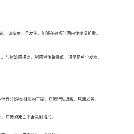
特点，该疾病一旦发生，能够在较短时间内使疫情扩散。
季。与猪流感相比，猪感冒传染性低，通常是单个发病，
伴有分泌物;排泄物干硬、病猪行动迟缓、尿液发黄。
化，病猪的死亡率会急剧增加。