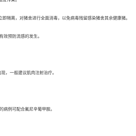
行立即隔离，对猪舍进行全面消毒，以免病毒残留感染猪舍其余健康猪。
可有效预防流感的发生。
出现，一般建议肌肉注射治疗。
烧的病例可配合氟尼辛葡甲胺。