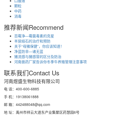
口服液
颗粒
中药
消毒
推荐新闻
Recommend
百霉净—霉菌毒素的克星
羊尿结石的治疗和预防
关于“母猪保健”，你应该知道！
净蓝防非—诸无蓝
猪流感与猪感冒的区分及防治
河南兽药厂家告诉你冬季牛养殖管理注意事项
联系我们
Contact Us
河南煜盛生物科技有限公司
电 话：400-600-6885
手 机：19138061888
邮 箱：442488048@qq.com
地 址：禹州市祥云大道东产业集聚区药慧园6号