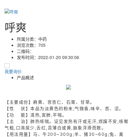
呼爽
所属分类：
中药
浏览次数：
705
二维码：
发布时间：
2022-01-20 09:30:06
我要询价
产品概述
【主要成份】麻黄、苦杏仁、石膏、甘草。
【性 状】本品为淡黄色的粉末;气微香,味辛、苦、涩。
【功 能】清热,宣肺,平喘。
【主 治】肺热咳喘。证见发热有汗或无汗,烦躁不安,咳嗽
气粗,口渴尿少,舌红,苔薄白或黄,脉象浮滑而数。
【用法用量】马、牛200~300g;羊、猪30~60g;兔、禽