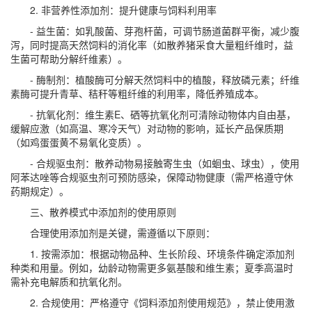
2. 非营养性添加剂：提升健康与饲料利用率
- 益生菌：如乳酸菌、芽孢杆菌，可调节肠道菌群平衡，减少腹
泻，同时提高天然饲料的消化率（如散养猪采食大量粗纤维时，益
生菌可帮助分解纤维素）。
- 酶制剂：植酸酶可分解天然饲料中的植酸，释放磷元素；纤维
素酶可提升青草、秸秆等粗纤维的利用率，降低养殖成本。
- 抗氧化剂：维生素E、硒等抗氧化剂可清除动物体内自由基，
缓解应激（如高温、寒冷天气）对动物的影响，延长产品保质期
（如鸡蛋蛋黄不易氧化变质）。
- 合规驱虫剂：散养动物易接触寄生虫（如蛔虫、球虫），使用
阿苯达唑等合规驱虫剂可预防感染，保障动物健康（需严格遵守休
药期规定）。
三、散养模式中添加剂的使用原则
合理使用添加剂是关键，需遵循以下原则：
1. 按需添加：根据动物品种、生长阶段、环境条件确定添加剂
种类和用量。例如，幼龄动物需更多氨基酸和维生素；夏季高温时
需补充电解质和抗氧化剂。
2. 合规使用：严格遵守《饲料添加剂使用规范》，禁止使用激