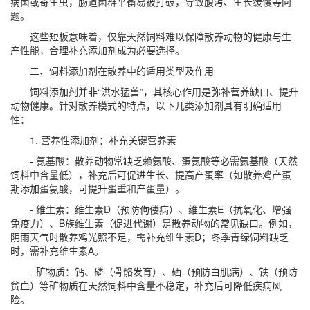
病菌或寄生虫，肠道菌群平衡易被打破，导致腹泻、生长缓慢等问
题。
这些短板意味着，仅靠天然饲料难以保障散养动物的健康与生
产性能，合理补充添加剂成为必要选择。
二、饲料添加剂在散养中的适用类型及作用
饲料添加剂并非“洪水猛兽”，其核心作用是弥补营养缺口、提升
动物健康。针对散养模式的特点，以下几类添加剂具有明确适用
性：
1. 营养性添加剂：补充关键营养素
- 氨基酸：散养动物常缺乏赖氨酸、蛋氨酸等必需氨基酸（天然
饲料中含量低），补充后可促进生长、提高产蛋率（如散养鸡产蛋
期添加蛋氨酸，可提升蛋重和产蛋量）。
- 维生素：维生素D（预防佝偻病）、维生素E（抗氧化、增强
免疫力）、B族维生素（促进代谢）是散养动物的常见缺口。例如，
阴雨天气时散养鸡光照不足，需补充维生素D；冬季青绿饲料缺乏
时，需补充维生素A。
- 矿物质：钙、磷（骨骼发育）、硒（预防白肌病）、铁（预防
贫血）等矿物质在天然饲料中含量不稳定，补充后可降低疾病风
险。