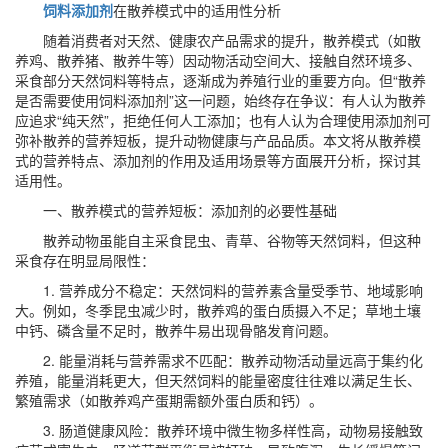
饲料添加剂
在散养模式中的适用性分析
随着消费者对天然、健康农产品需求的提升，散养模式（如散
养鸡、散养猪、散养牛等）因动物活动空间大、接触自然环境多、
采食部分天然饲料等特点，逐渐成为养殖行业的重要方向。但“散养
是否需要使用饲料添加剂”这一问题，始终存在争议：有人认为散养
应追求“纯天然”，拒绝任何人工添加；也有人认为合理使用添加剂可
弥补散养的营养短板，提升动物健康与产品品质。本文将从散养模
式的营养特点、添加剂的作用及适用场景等方面展开分析，探讨其
适用性。
一、散养模式的营养短板：添加剂的必要性基础
散养动物虽能自主采食昆虫、青草、谷物等天然饲料，但这种
采食存在明显局限性：
1. 营养成分不稳定：天然饲料的营养素含量受季节、地域影响
大。例如，冬季昆虫减少时，散养鸡的蛋白质摄入不足；草地土壤
中钙、磷含量不足时，散养牛易出现骨骼发育问题。
2. 能量消耗与营养需求不匹配：散养动物活动量远高于集约化
养殖，能量消耗更大，但天然饲料的能量密度往往难以满足生长、
繁殖需求（如散养鸡产蛋期需额外蛋白质和钙）。
3. 肠道健康风险：散养环境中微生物多样性高，动物易接触致