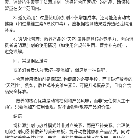
素、违禁抗生素等非法添加剂。选择符合国家标准的产品，确保残
留量在安全范围内。
3. 避免滥用：过量使用添加剂不仅增加成本，还可能危害动物
健康（如过量维生素A导致中毒）。应根据检测结果或养殖经验精准
补充。
4. 透明化管理：散养产品的“天然”属性是其核心竞争力，需向消
费者说明添加剂的使用情况（如使用合规益生菌、营养补充剂），
避免误解。
四、常见误区澄清
很多消费者认为“散养=零添加”，但这是一种误解：
- 合理使用添加剂是保障动物健康的必要手段，而非破坏散养的
“天然性”。例如，散养鸡补充维生素E，可提升鸡蛋品质，且符合食
品安全标准。
- 散养的核心优势是动物福利和产品风味，而非“无任何人工干
预”。只要添加剂使用合规，就不会影响散养产品的价值。
结语
饲料添加剂与散养模式并非对立关系，而是互补关系。合理使
用添加剂可弥补散养的营养短板，提升动物健康和产品品质，同时
维护散养的天然优势。未来，随着精准养殖技术的发展，更环保、