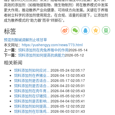
高效的添加剂（如植物提取物、微生物制剂）将在散养模式中发挥
更大作用，推动散养产业向健康、可持续方向发展。关键在于养殖
者树立科学的添加剂使用观念，在合规、适量的前提下，让添加剂
成为散养模式的“助力器”而非“绊脚石”。
标签
预混剂
酸碱调解剂
止咳甘草
本文网址：
https://yushengyy.com/news/773.html
上一篇：
饲料添加剂在肉兔养殖中的作用
2026-05-14
下一篇：
饲料添加剂如何提高抗病能力
2026-05-12
相关新闻
饲料添加剂如何应对...
2026-05-24 02:05:17
饲料添加剂在养猪业...
2026-04-13 02:05:43
饲料添加剂是否适合...
2026-05-17 02:05:17
饲料添加剂是否适合...
2026-04-23 02:05:01
饲料添加剂在肉牛育...
2026-04-08 02:05:43
饲料添加剂在仔猪饲...
2026-05-05 02:05:17
饲料添加剂是否影响...
2026-04-04 02:05:41
饲料添加剂如何提高...
2026-05-12 02:05:22
饲料添加剂在珍珠鸡...
2026-06-03 02:01:43