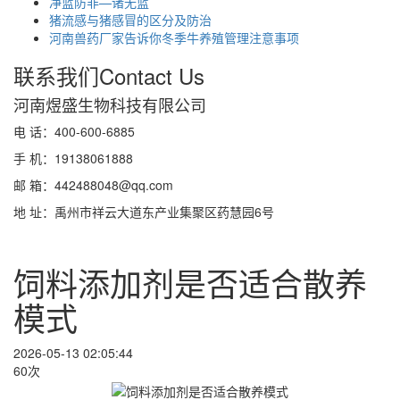
净蓝防非—诸无蓝
猪流感与猪感冒的区分及防治
河南兽药厂家告诉你冬季牛养殖管理注意事项
联系我们
Contact Us
河南煜盛生物科技有限公司
电 话：400-600-6885
手 机：19138061888
邮 箱：442488048@qq.com
地 址：禹州市祥云大道东产业集聚区药慧园6号
饲料添加剂是否适合散养
模式
2026-05-13 02:05:44
60次