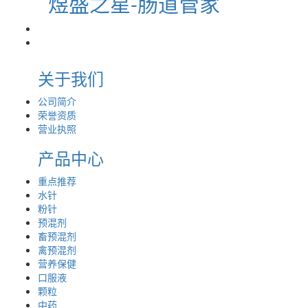
煜盛之星-肠道管家
关于我们
公司简介
荣誉资质
营业执照
产品中心
重点推荐
水针
粉针
预混剂
畜预混剂
禽预混剂
营养保健
口服液
颗粒
中药