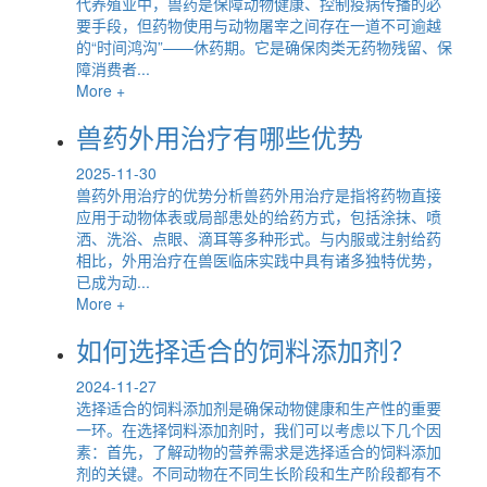
代养殖业中，兽药是保障动物健康、控制疫病传播的必
要手段，但药物使用与动物屠宰之间存在一道不可逾越
的“时间鸿沟”——休药期。它是确保肉类无药物残留、保
障消费者...
More +
兽药外用治疗有哪些优势
2025-11-30
兽药外用治疗的优势分析兽药外用治疗是指将药物直接
应用于动物体表或局部患处的给药方式，包括涂抹、喷
洒、洗浴、点眼、滴耳等多种形式。与内服或注射给药
相比，外用治疗在兽医临床实践中具有诸多独特优势，
已成为动...
More +
如何选择适合的饲料添加剂？
2024-11-27
选择适合的饲料添加剂是确保动物健康和生产性的重要
一环。在选择饲料添加剂时，我们可以考虑以下几个因
素：首先，了解动物的营养需求是选择适合的饲料添加
剂的关键。不同动物在不同生长阶段和生产阶段都有不