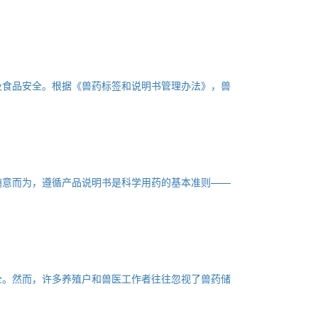
及食品安全。根据《兽药标签和说明书管理办法》，兽
随意而为，遵循产品说明书是科学用药的基本准则——
全。然而，许多养殖户和兽医工作者往往忽视了兽药储