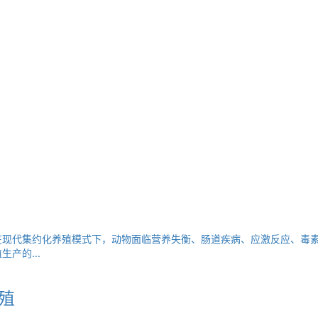
在现代集约化养殖模式下，动物面临营养失衡、肠道疾病、应激反应、毒
产的...
殖