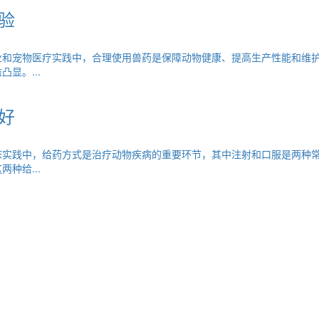
验
业和宠物医疗实践中，合理使用兽药是保障动物健康、提高生产性能和维
显。...
好
床实践中，给药方式是治疗动物疾病的重要环节，其中注射和口服是两种
种给...