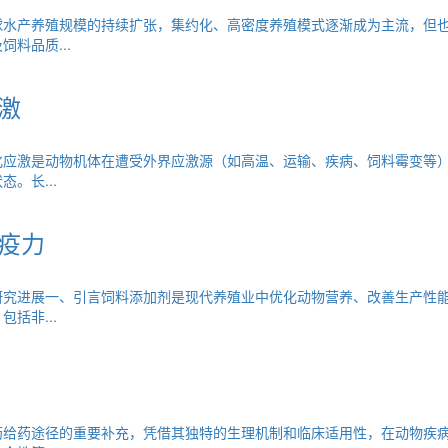
球水产养殖规模的持续扩张，集约化、高密度养殖模式逐渐成为主流，但
料品质...
激
应激是动物机体在遭受外界应激源（如高温、运输、疾病、饲料霉变等）
。长...
疫力
研究进展一、引言饲料添加剂是现代养殖业中优化动物营养、改善生产性
括非...
药给药途径的重要补充，凭借其独特的生理机制和临床适用性，在动物疾