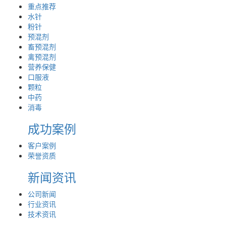
重点推荐
水针
粉针
预混剂
畜预混剂
禽预混剂
营养保健
口服液
颗粒
中药
消毒
成功案例
客户案例
荣誉资质
新闻资讯
公司新闻
行业资讯
技术资讯