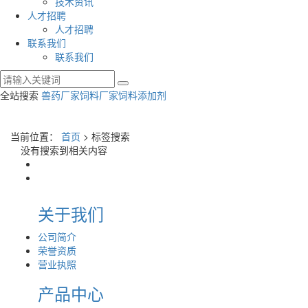
技术资讯
人才招聘
人才招聘
联系我们
联系我们
全站搜索
兽药厂家
饲料厂家
饲料添加剂
当前位置：
首页
> 标签搜索
没有搜索到相关内容
关于我们
公司简介
荣誉资质
营业执照
产品中心