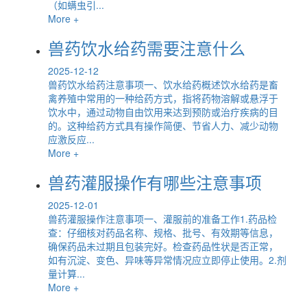
（如螨虫引...
More +
兽药饮水给药需要注意什么
2025-12-12
兽药饮水给药注意事项一、饮水给药概述饮水给药是畜
禽养殖中常用的一种给药方式，指将药物溶解或悬浮于
饮水中，通过动物自由饮用来达到预防或治疗疾病的目
的。这种给药方式具有操作简便、节省人力、减少动物
应激反应...
More +
兽药灌服操作有哪些注意事项
2025-12-01
兽药灌服操作注意事项一、灌服前的准备工作1.药品检
查：仔细核对药品名称、规格、批号、有效期等信息，
确保药品未过期且包装完好。检查药品性状是否正常，
如有沉淀、变色、异味等异常情况应立即停止使用。2.剂
量计算...
More +