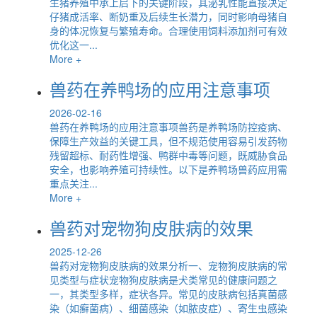
生猪养殖中承上启下的关键阶段，其泌乳性能直接决定
仔猪成活率、断奶重及后续生长潜力，同时影响母猪自
身的体况恢复与繁殖寿命。合理使用饲料添加剂可有效
优化这一...
More +
兽药在养鸭场的应用注意事项
2026-02-16
兽药在养鸭场的应用注意事项兽药是养鸭场防控疫病、
保障生产效益的关键工具，但不规范使用容易引发药物
残留超标、耐药性增强、鸭群中毒等问题，既威胁食品
安全，也影响养殖可持续性。以下是养鸭场兽药应用需
重点关注...
More +
兽药对宠物狗皮肤病的效果
2025-12-26
兽药对宠物狗皮肤病的效果分析一、宠物狗皮肤病的常
见类型与症状宠物狗皮肤病是犬类常见的健康问题之
一，其类型多样，症状各异。常见的皮肤病包括真菌感
染（如癣菌病）、细菌感染（如脓皮症）、寄生虫感染