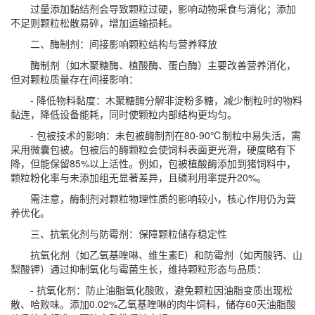
过量添加黏结剂会导致颗粒过硬，影响动物采食与消化；添加
不足则颗粒松散易碎，增加运输损耗。
二、酶制剂：间接影响颗粒结构与营养释放
酶制剂（如木聚糖酶、植酸酶、蛋白酶）主要改善营养消化，
但对颗粒质量存在间接影响：
- 降低物料黏度：木聚糖酶分解非淀粉多糖，减少制粒时的物料
黏连，降低设备能耗，同时使颗粒内部结构更均匀。
- 包被技术的影响：未包被酶制剂在80-90℃制粒中易失活，需
采用微囊包被。包被后的酶颗粒会使饲料表面更光滑，硬度略有下
降，但能保留85%以上活性。例如，包被植酸酶添加到猪饲料中，
颗粒粉化率与未添加组无显著差异，且磷利用率提升20%。
需注意，酶制剂对颗粒物理性质的影响较小，核心作用仍为营
养优化。
三、抗氧化剂与防霉剂：保障颗粒储存稳定性
抗氧化剂（如乙氧基喹啉、维生素E）和防霉剂（如丙酸钙、山
梨酸钾）通过抑制氧化与霉菌生长，维持颗粒形态与品质：
- 抗氧化剂：防止油脂氧化酸败，避免颗粒因油脂变质出现松
散、哈败味。添加0.02%乙氧基喹啉的肉牛饲料，储存60天油脂酸