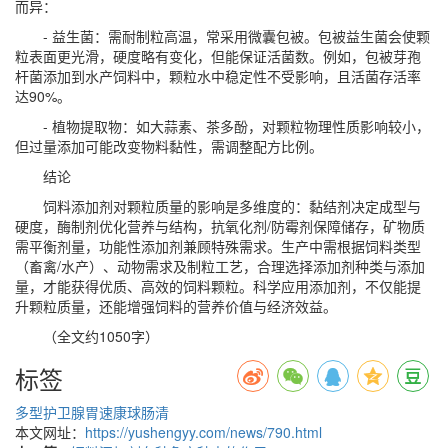
而异：
- 益生菌：需耐制粒高温，常采用微囊包被。包被益生菌会使颗
粒表面更光滑，硬度略有变化，但能保证活菌数。例如，包被芽孢
杆菌添加到水产饲料中，颗粒水中稳定性不受影响，且活菌存活率
达90%。
- 植物提取物：如大蒜素、茶多酚，对颗粒物理性质影响较小，
但过量添加可能改变物料黏性，需调整配方比例。
结论
饲料添加剂对颗粒质量的影响是多维度的：黏结剂决定成型与
硬度，酶制剂优化营养与结构，抗氧化剂/防霉剂保障储存，矿物质
需平衡剂量，功能性添加剂兼顾特殊需求。生产中需根据饲料类型
（畜禽/水产）、动物需求及制粒工艺，合理选择添加剂种类与添加
量，才能获得优质、高效的饲料颗粒。科学应用添加剂，不仅能提
升颗粒质量，还能增强饲料的营养价值与经济效益。
（全文约1050字）
标签
多型护卫
腺胃速康
球肠清
本文网址：
https://yushengyy.com/news/790.html