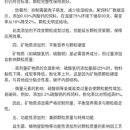
价仍符合标准，颗粒完整性保持良好。
- 防霉剂：抑制霉菌孢子萌发，减少吸湿结块。某饲料厂数据显
示，添加0.03%丙酸钙的饲料，在湿度75%环境下储存30天，霉变
率从18%降至2%，颗粒无明显结块。
此类添加剂不改变颗粒成型过程，但能延长颗粒货架期，保障
应用效果。
四、矿物质添加剂：平衡营养与颗粒硬度
矿物质（如磷酸氢钙、硫酸铜）是必需营养成分，但过量添加
会影响颗粒质量：
- 高剂量矿物质的负面影响：磷酸氢钙添加量超过5%时，物料
黏性下降，成型率降低，粉化率上升。这是因为矿物质颗粒硬度
高，与其他组分黏合性差，破坏内部结构。
- 微量元素的影响：硫酸铜等金属盐类过量会使颗粒脆性增加，
易破碎。例如，添加0.2%硫酸铜的鸡饲料，粉化率比对照组高8%。
因此，矿物质添加需严格控制剂量，平衡营养需求与颗粒稳定
性。
五、功能性添加剂：兼顾颗粒质量与特殊功能
益生菌、植物提取物等功能性添加剂对颗粒质量的影响因工艺