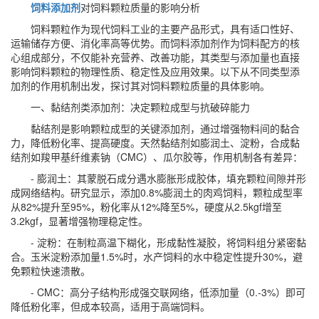
饲料添加剂
对饲料颗粒质量的影响分析
饲料颗粒作为现代饲料工业的主要产品形式，具有适口性好、
运输储存方便、消化率高等优势。而饲料添加剂作为饲料配方的核
心组成部分，不仅能补充营养、改善功能，其类型与添加量也直接
影响饲料颗粒的物理性质、稳定性及应用效果。以下从不同类型添
加剂的作用机制出发，探讨其对饲料颗粒质量的具体影响。
一、黏结剂类添加剂：决定颗粒成型与抗破碎能力
黏结剂是影响颗粒成型的关键添加剂，通过增强物料间的黏合
力，降低粉化率、提高硬度。天然黏结剂如膨润土、淀粉，合成黏
结剂如羧甲基纤维素钠（CMC）、瓜尔胶等，作用机制各有差异：
- 膨润土：其蒙脱石成分遇水膨胀形成胶体，填充颗粒间隙并形
成网络结构。研究显示，添加0.8%膨润土的肉鸡饲料，颗粒成型率
从82%提升至95%，粉化率从12%降至5%，硬度从2.5kgf增至
3.2kgf，显著增强物理稳定性。
- 淀粉：在制粒高温下糊化，形成黏性凝胶，将饲料组分紧密黏
合。玉米淀粉添加量1.5%时，水产饲料的水中稳定性提升30%，避
免颗粒快速溃散。
- CMC：高分子结构形成强交联网络，低添加量（0.-3%）即可
降低粉化率，但成本较高，适用于高端饲料。