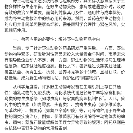
野生动物是生态系统的核心组成部分，其生存状态直接关乎生
物多样性与生态平衡。在野生动物受伤、患病或遭遇意外时，及时
有效的救治至关重要，而兽药凭借其可及性、通用性与成本优势，
成为野生动物救治中的核心用药来源。然而，兽药在野生动物身上
的应用并非简单照搬家畜经验，需兼顾科学合理性与潜在风险，实
现规范使用。
一、兽药应用的必要性：填补野生动物药品空白
当前，专门针对野生动物的药品研发严重滞后。一方面，野生
动物物种繁多，研发针对性药品需投入大量资金与时间，市场需求
有限导致企业动力不足；另一方面，野生动物的生活环境与生理特
性复杂，临床试验难度极高。相比之下，兽药经过长期实践验证，
覆盖抗菌、抗寄生虫、抗炎、营养补充等多个领域，且易获取、价
格低廉，成为野生动物救助站、保护区的“刚需物资”。
从科学角度看，许多野生动物与家畜在生理机制上存在共通
性：哺乳动物的免疫系统、消化系统代谢途径与牛羊等家畜相似；
鸟类的寄生虫感染（如球虫病）与家禽的病理机制相近。因此，兽
药中的抗生素（如青霉素、头孢类）、抗寄生虫药（如伊维菌素、
阿苯达唑）、抗炎药（如氟尼辛葡甲胺）等，可跨物种用于野生动
物的同类疾病治疗。例如，伊维菌素可有效清除野生动物体表的蜱
虫、螨虫；蒙脱石散能缓解兽类误食异物导致的腹泻；阿托品则是
有机磷中毒野生动物的常用解毒剂。