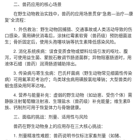
二、兽药应用的核心场景
在野生动物救治实践中，兽药的应用场景贯穿“急救—治疗—康
复”全流程：
1. 外伤救治：野生动物因捕猎、交通事故或人类活动导致的伤
口感染，需用碘伏消毒后，涂抹红霉素软膏（兽药级）预防细菌滋
生；骨折固定后，使用头孢噻呋钠等抗生素降低感染风险。
2. 消化系统疾病：误食变质食物或塑料垃圾引发的呕吐、腹
泻，可使用益生菌、蒙脱石散调节肠道菌群；异物阻塞肠道时，用
液体石蜡（兽药）润滑肠道辅助排出。
3. 传染病与寄生虫病：巴氏杆菌病（野生动物常见细菌性传染
病）可用氟苯尼考治疗；鸟类球虫病用磺胺氯吡嗪钠；大型兽类的
蛔虫感染用阿苯达唑。
4. 营养与能量补充：虚弱的野生动物（如幼崽、受伤个体）需
静脉注射葡萄糖注射液、生理盐水（兽药级）补充能量；维生素B
族、钙制剂可用于恢复体力与骨骼健康。
三、面临的挑战：剂量、适用性与风险
兽药在野生动物身上的应用存在三大核心挑战：
1. 剂量精准性难题：兽药说明书仅标注家畜剂量（如猪、