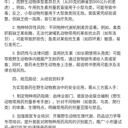
牛），而野生动物体型差异巨大（从20克的麻雀到300公斤的老
虎）。例如，牛用抗生素剂量若直接用于小型鸟类，可能导致中
毒；反之，小型动物剂量用于大型兽类则无效。兽医需凭经验调
整，但缺乏统一指南，易引发治疗失败。
2. 物种特异性风险：不同物种代谢机制差异显著。例如，禽类
肝脏缺乏某些酶，无法代谢哺乳动物常用的某些抗炎药（如布洛
芬），可能导致肝损伤；鱼类对某些抗生素（如四环素）敏感，易
引发死亡。
3. 耐药性与法律问题：滥用抗生素（如长期使用头孢类）可能
导致野生动物体内细菌产生耐药性，通过食物链传递给人类或家
畜；同时，兽药未在野生动物身上注册，超说明书使用可能涉及法
律合规风险。
四、规范路径：从经验到科学
为实现兽药在野生动物救治中的安全应用，需从三方面入手：
1. 制定物种用药指南：由林业部门、兽医协会联合编制《野生
动物常用药剂量参考手册》，针对不同物种（如兽类、鸟类、爬行
类）的体重、生理特点，明确常用药的剂量范围与禁忌。
2. 加强兽医专业培训：开展野生动物生理代谢、药品动力学等
专项培训，提升兽医对跨物种用药风险的识别能力，推广“小剂量试
药+密切监测”的谨慎用药原则。