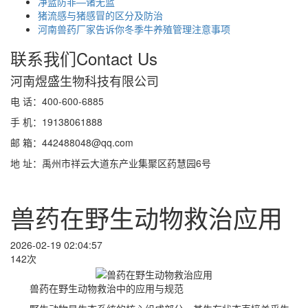
净蓝防非—诸无蓝
猪流感与猪感冒的区分及防治
河南兽药厂家告诉你冬季牛养殖管理注意事项
联系我们
Contact Us
河南煜盛生物科技有限公司
电 话：400-600-6885
手 机：19138061888
邮 箱：442488048@qq.com
地 址：禹州市祥云大道东产业集聚区药慧园6号
兽药在野生动物救治应用
2026-02-19 02:04:57
142次
兽药在野生动物救治中的应用与规范