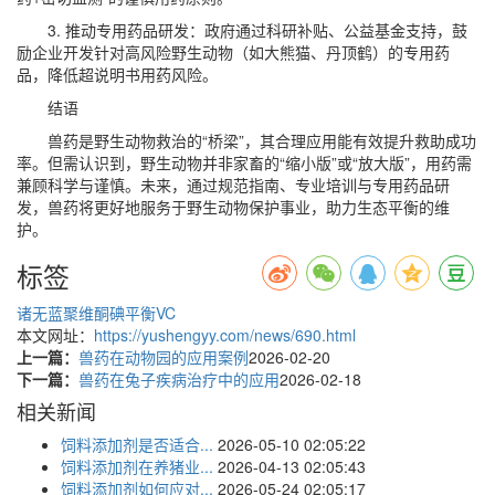
3. 推动专用药品研发：政府通过科研补贴、公益基金支持，鼓
励企业开发针对高风险野生动物（如大熊猫、丹顶鹤）的专用药
品，降低超说明书用药风险。
结语
兽药是野生动物救治的“桥梁”，其合理应用能有效提升救助成功
率。但需认识到，野生动物并非家畜的“缩小版”或“放大版”，用药需
兼顾科学与谨慎。未来，通过规范指南、专业培训与专用药品研
发，兽药将更好地服务于野生动物保护事业，助力生态平衡的维
护。
标签
诸无蓝
聚维酮碘
平衡VC
本文网址：
https://yushengyy.com/news/690.html
上一篇：
兽药在动物园的应用案例
2026-02-20
下一篇：
兽药在兔子疾病治疗中的应用
2026-02-18
相关新闻
饲料添加剂是否适合...
2026-05-10 02:05:22
饲料添加剂在养猪业...
2026-04-13 02:05:43
饲料添加剂如何应对...
2026-05-24 02:05:17