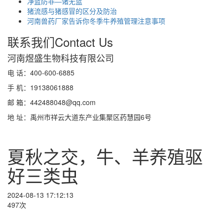
净蓝防非—诸无蓝
猪流感与猪感冒的区分及防治
河南兽药厂家告诉你冬季牛养殖管理注意事项
联系我们
Contact Us
河南煜盛生物科技有限公司
电 话：400-600-6885
手 机：19138061888
邮 箱：442488048@qq.com
地 址：禹州市祥云大道东产业集聚区药慧园6号
夏秋之交，牛、羊养殖驱
好三类虫
2024-08-13 17:12:13
497次