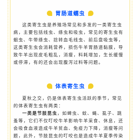
胃肠道蠕虫
这类寄生虫是养殖场常见和多发的一类寄生虫
病，主要包括线虫、绦虫和吸虫，常见的寄生虫有
蛔虫、牛带绦虫、捻转血毛线虫、前后盘吸虫等，
这类寄生虫会消耗营养，损伤牛羊胃肠道黏膜，导
致牛羊出现皮毛粗乱，消瘦，料耗增加，生长缓慢
或停滞，有的还会出现腹泻过料等问题。
体表寄生虫
夏秋之交，仍是体表寄生虫活跃的季节，常见
的体表寄生虫有两类：
一类是节肢昆虫
，如蜱虫、蚊、蝇、虱子、跳
蚤等，它们不仅叮咬牛羊影响牛羊采食、休息，还
会吸食血液造成牛羊贫血、免疫力下降，消瘦等问
题，此外，节肢昆虫的叮咬也是造成牛羊夏季传染