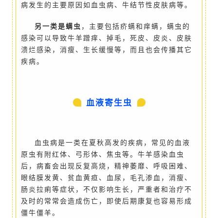
病发生的主要原因如血虫病、牛结节性皮肤病等。
另一类是螨虫
，主要包括疥螨和痒螨，螨虫的
感染可以导致牛羊蹭痒、掉毛，死皮、皮炎、皮肤
溃烂感染，消瘦、生长缓慢等，而且也会传播其它
疾病。
血液寄生虫
血虫病
是
一类在夏秋高发的疾病，常见的血液
原虫有附红体、弓形体、焦虫等
。
牛羊感染血虫
后，病畜会出现反复高烧，精神萎靡、呼吸困难、
眼结膜发黄、贫血黄疸、血尿，毛孔渗血，消瘦、
肠炎拉痢等症状，不仅影响生长，严重者和治疗不
及时的常常会造成伤亡，即使后期康复也容易形成
僵牛僵羊。