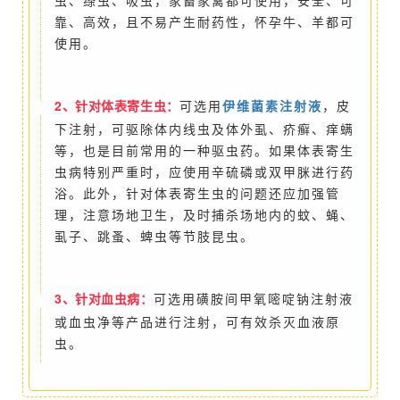
虫、绦虫、吸虫，家畜家禽都可使用，安全、可
靠、高效，且不易产生耐药性，怀孕牛、羊都可
使用。
2、针对体表寄生虫：
可选用
伊维菌素注射液
，皮
下注射，可驱除体内线虫及体外虱、疥癣、痒螨
等，也是目前常用的一种驱虫药。如果体表寄生
虫病特别严重时，应使用辛硫磷或双甲脒进行药
浴。此外，针对体表寄生虫的问题还应加强管
理，注意场地卫生，及时捕杀场地内的蚊、蝇、
虱子、跳蚤、蜱虫等节肢昆虫。
3、针对血虫病：
可选用磺胺间甲氧嘧啶钠注射液
或血虫净等产品进行注射，可有效杀灭血液原
虫。