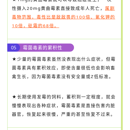
性摄入20mg黄曲霉素直接致成年人死亡，
属剧
毒物范围，毒性比是敌敌畏的100倍、氰化钾的
10倍，砒霜的68倍。
05
霉菌毒素的累积性
★少量的霉菌毒素虽然没表现出什么症状，但霉
菌毒素具有累积效应，即使含量很低也会影响畜
禽生长，因为霉菌毒素没有安全量或Z低标准。
★长期使用发霉的饲料，蓄积到一定程度，就会
慢慢表现出各种症状，霉菌毒素是直接伤害内脏
器官，恢复起来很慢，严重的甚至恢复不过来。