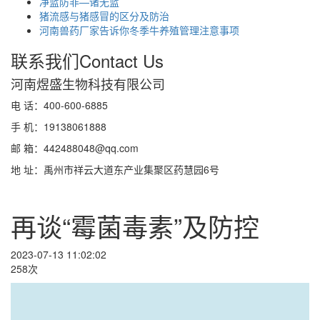
净蓝防非—诸无蓝
猪流感与猪感冒的区分及防治
河南兽药厂家告诉你冬季牛养殖管理注意事项
联系我们
Contact Us
河南煜盛生物科技有限公司
电 话：400-600-6885
手 机：19138061888
邮 箱：442488048@qq.com
地 址：禹州市祥云大道东产业集聚区药慧园6号
再谈“霉菌毒素”及防控
2023-07-13 11:02:02
258次