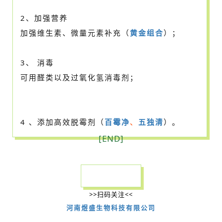
2、加强营养
加强维生素、微量元素补充（
黄金组合
）；
3、 消毒
可用醛类以及过氧化氢消毒剂；
4 、添加高效脱霉剂（
百霉净
、
五独清
）。
[END]
>>扫码关注<<
河南煜盛生物科技有限公司