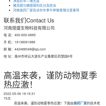
净蓝防非—诸无蓝
猪流感与猪感冒的区分及防治
河南兽药厂家告诉你冬季牛养殖管理注意事项
联系我们
Contact Us
河南煜盛生物科技有限公司
电 话：400-600-6885
手 机：19138061888
邮 箱：442488048@qq.com
地 址：禹州市祥云大道东产业集聚区药慧园6号
高温来袭，谨防动物夏季
热应激！
2022-05-06 19:16:31
75次
高温来袭，谨防动物夏季热应激！下面由
兽药厂家
的技术老