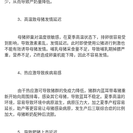
少，从而导致产奶量降低。
3、高温致母猪发情延迟
母猪卵巢对温度很敏感，在夏季高温状态下，排卵很容易受
到影响，导致激素紊乱，发情延迟。此时即使使用公猪进行刺激也
不能有效诱导母猪发情。哺乳母猪采食量不足，导致哺乳期掉膘严
重，营养不足，Z终造成卵巢机能下降，因此不容易发情。
4、热应激导致疾病易感
由干热应激可导致猪群的免疫力降低，猪群内蓝耳带毒猪重
新开始向周围排毒，感染其它母猪，导致蓝耳不稳定。夏季高温的
环境，容易导致环境中病原滋生，病原压力大，加之夏季产程容易
延长，助产等更容易让母猪感染病原，发生产后三联综合症的比例
加大，母猪断奶配种后流脓。
5、导致肥猪上市延迟