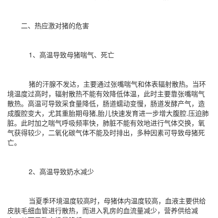
二、热应激对猪的危害
1、高温导致母猪喘气、死亡
猪的汗腺不发达，主要通过张嘴喘气和体表辐射散热。当环
境温度过高时，辐射散热不能有效降低体温，此时主要靠张嘴喘气
散热。高温可导致采食量降低，肠道蠕动变慢，肠道发酵产气，造
成腹腔变大，尤其重胎期母猪,胎儿快速发育进一步增大腹腔.压迫肺
脏。此时加之喘气呼吸频率快，肺脏不能有效地进行气体交换，氧
气获得较少，二氧化碳气体不能及时排出，多种因素可导致母猪死
亡。
2、高温导致奶水减少
当夏季环境温度较高时，母猪体内温度较高，血液主要供给
皮肤毛细血管进行散热，而进入乳房的血流量减少，营养供给减