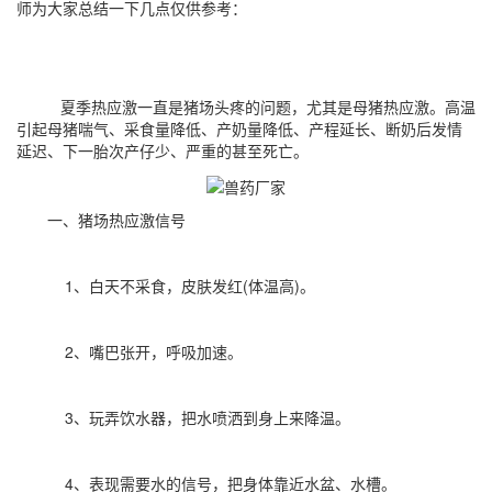
师为大家总结一下几点仅供参考：
夏季热应激一直是猪场头疼的问题，尤其是母猪热应激。高温
引起母猪喘气、采食量降低、产奶量降低、产程延长、断奶后发情
延迟、下一胎次产仔少、严重的甚至死亡。
一、猪场热应激信号
1、白天不采食，皮肤发红(体温高)。
2、嘴巴张开，呼吸加速。
3、玩弄饮水器，把水喷洒到身上来降温。
4、表现需要水的信号，把身体靠近水盆、水槽。