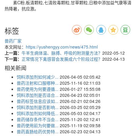
素C粉,板清颗粒,七清败毒颗粒,甘草颗粒,日粮中添加益气康等清
热降暑，抗应激。
标签
兽药厂家
本文网址：
https://yushengyy.com/news/475.html
上一篇：
牛羊生病体温、脉搏、呼吸的附测量方法？
2022-05-12
下一篇：
正常情况下禽感冒会发展成六个阶段过程？
2022-04-13
相关新闻
饲料添加剂如何减少...
2026-04-05 02:05:42
兽药注射和口服哪种...
2025-11-16 02:11:03
兽药使用为何要遵循...
2026-01-27 15:55:08
饲料添加剂是否适合...
2026-04-23 02:05:01
兽药标签信息应该如...
2026-02-21 02:04:26
饲料添加剂是否影响...
2026-03-25 02:05:29
饲料添加剂如何降低...
2026-05-03 02:04:17
兽药储存条件不当会...
2025-11-20 02:12:41
兽药使用前为何要做...
2025-11-19 02:09:58
兽药直肠给药优势特...
2026-02-23 02:04:13